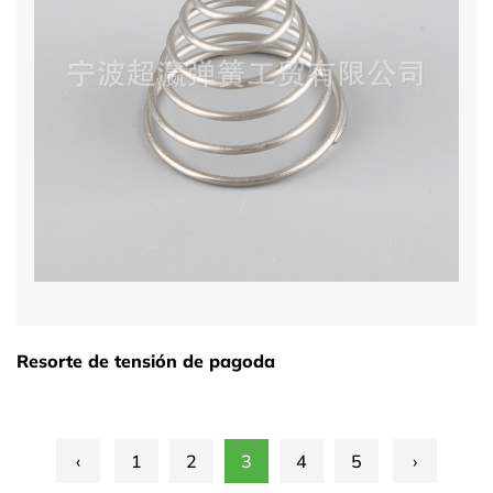
Resorte de tensión de pagoda
‹
1
2
3
4
5
›