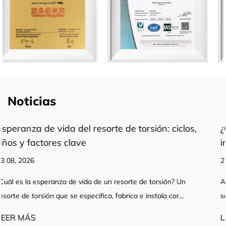
Noticias
 ciclos,
¿Qué es un resorte de extensión de acer
inoxidable y cómo funciona?
27 07, 2026
ón? Un
A Resortes de extensión de acero inoxidable El produ
cor...
se selecciona basándose únicamente en el diámetr...
LEER MÁS